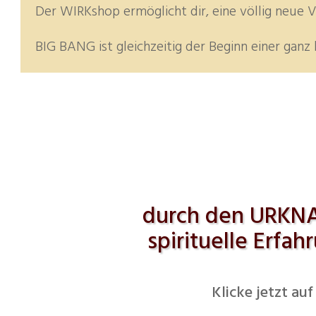
Der WIRKshop ermöglicht dir, eine völlig neue
BIG BANG ist gleichzeitig der Beginn einer gan
durch den URKNA
spirituelle Erfa
Klicke jetzt au