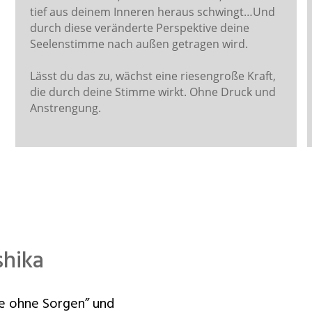
tief aus deinem Inneren heraus schwingt…Und
durch diese veränderte Perspektive deine
Seelenstimme nach außen getragen wird.
Lässt du das zu, wächst eine riesengroße Kraft,
die durch deine Stimme wirkt. Ohne Druck und
Anstrengung.
shika
ne ohne Sorgen” und