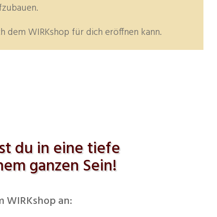
fzubauen.
ach dem WIRKshop für dich eröffnen kann.
 du in eine tiefe
inem ganzen Sein!
zum WIRKshop an: