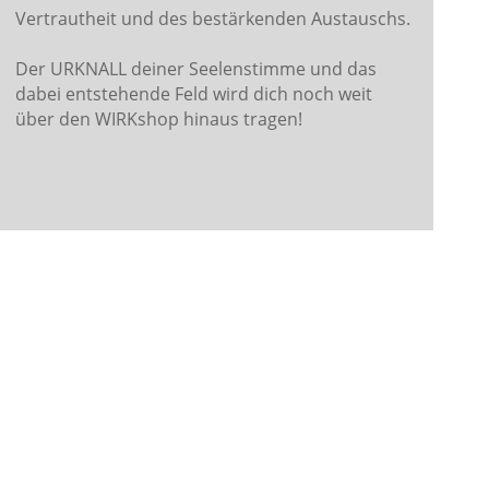
Vertrautheit und des bestärkenden Austauschs.
Der URKNALL deiner Seelenstimme und das
dabei entstehende Feld wird dich noch weit
über den WIRKshop hinaus tragen!